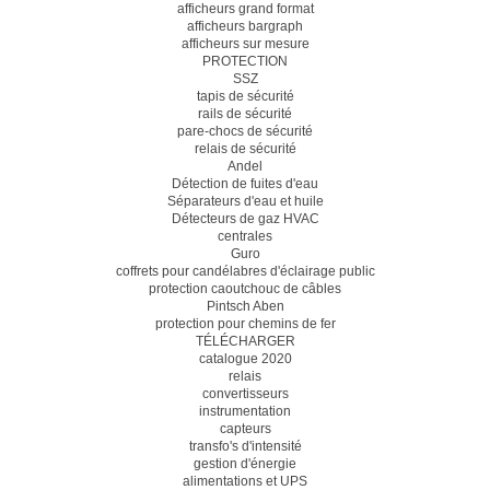
afficheurs grand format
afficheurs bargraph
afficheurs sur mesure
PROTECTION
SSZ
tapis de sécurité
rails de sécurité
pare-chocs de sécurité
relais de sécurité
Andel
Détection de fuites d'eau
Séparateurs d'eau et huile
Détecteurs de gaz HVAC
centrales
Guro
coffrets pour candélabres d'éclairage public
protection caoutchouc de câbles
Pintsch Aben
protection pour chemins de fer
TÉLÉCHARGER
catalogue 2020
relais
convertisseurs
instrumentation
capteurs
transfo's d'intensité
gestion d'énergie
alimentations et UPS