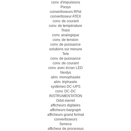
conv. d'impulsions
Pixsys
convertisseurs RFid
convertisseur ATEX
conv. de courant
conv. de température
Thiim
conv. analogique
conv. de tension
conv. de puissance
solutions sur mesure
Tele
conv. de puissance
conv. de courant
conv. avec écran LED
Nextys
alim. monophasée
alim. triphasée
systèmes DC-UPS
conv. DC-DC
INSTRUMENTATION
Orbit merret
afficheurs digitales
afficheurs bargraph
afficheurs grand format
convertisseurs
Seneca
afficheur de processus