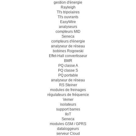
gestion d'énergie
Rayleigh
TI's tripolaires
TI's ouvrants
EasyWire
analyseurs
compteurs MID
Seneca
compteurs d'énergie
analyseur de réseau
bobines Rogowski
Effet-Hall convertisseur
BMR
PQ classe A
PQ classe S
PQ portable
analyseur de réseau
RS Steiner
modules de freinages
régulateurs de fréquence
Vemer
isolateurs
support barres
IIoT
Seneca
modules GSM / GPRS
dataloggeurs
serveur Cloud