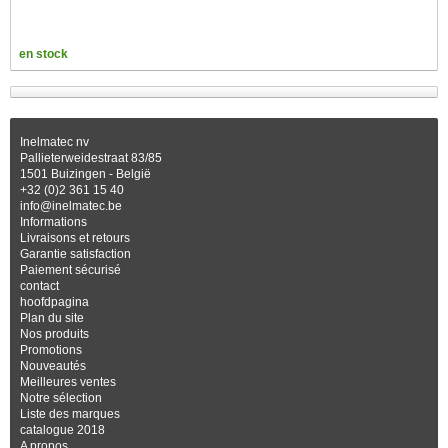
en stock
Inelmatec nv
Pallieterweidestraat 83/85
1501 Buizingen - België
+32 (0)2 361 15 40
info@inelmatec.be
Informations
Livraisons et retours
Garantie satisfaction
Paiement sécurisé
contact
hoofdpagina
Plan du site
Nos produits
Promotions
Nouveautés
Meilleures ventes
Notre sélection
Liste des marques
catalogue 2018
A propos