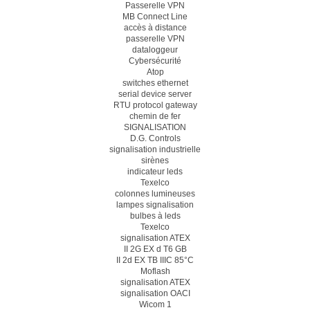
Passerelle VPN
MB Connect Line
accès à distance
passerelle VPN
dataloggeur
Cybersécurité
Atop
switches ethernet
serial device server
RTU protocol gateway
chemin de fer
SIGNALISATION
D.G. Controls
signalisation industrielle
sirènes
indicateur leds
Texelco
colonnes lumineuses
lampes signalisation
bulbes à leds
Texelco
signalisation ATEX
II 2G EX d T6 GB
II 2d EX TB IIIC 85°C
Moflash
signalisation ATEX
signalisation OACI
Wicom 1