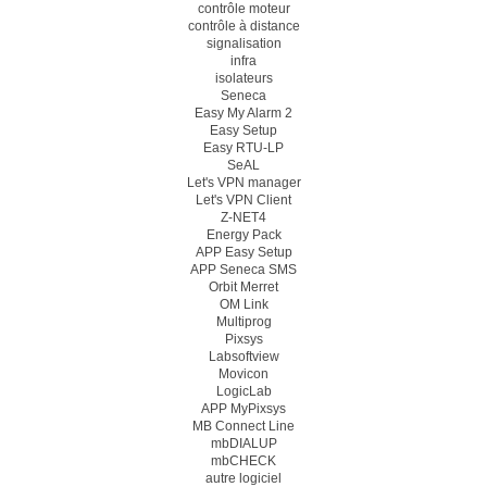
contrôle moteur
contrôle à distance
signalisation
infra
isolateurs
Seneca
Easy My Alarm 2
Easy Setup
Easy RTU-LP
SeAL
Let's VPN manager
Let's VPN Client
Z-NET4
Energy Pack
APP Easy Setup
APP Seneca SMS
Orbit Merret
OM Link
Multiprog
Pixsys
Labsoftview
Movicon
LogicLab
APP MyPixsys
MB Connect Line
mbDIALUP
mbCHECK
autre logiciel