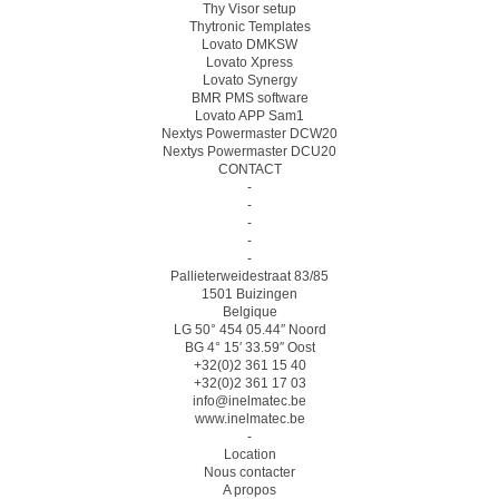
Thy Visor setup
Thytronic Templates
Lovato DMKSW
Lovato Xpress
Lovato Synergy
BMR PMS software
Lovato APP Sam1
Nextys Powermaster DCW20
Nextys Powermaster DCU20
CONTACT
-
-
-
-
-
Pallieterweidestraat 83/85
1501 Buizingen
Belgique
LG 50° 454 05.44″ Noord
BG 4° 15′ 33.59″ Oost
+32(0)2 361 15 40
+32(0)2 361 17 03
info@inelmatec.be
www.inelmatec.be
-
Location
Nous contacter
A propos