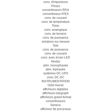
conv. d'impulsions
Pixsys
convertisseurs RFid
convertisseur ATEX
conv. de courant
conv. de température
Thiim
conv. analogique
conv. de tension
conv. de puissance
solutions sur mesure
Tele
conv. de puissance
conv. de courant
conv. avec écran LED
Nextys
alim. monophasée
alim. triphasée
systèmes DC-UPS
conv. DC-DC
INSTRUMENTATION
Orbit merret
afficheurs digitales
afficheurs bargraph
afficheurs grand format
convertisseurs
Seneca
afficheur de processus