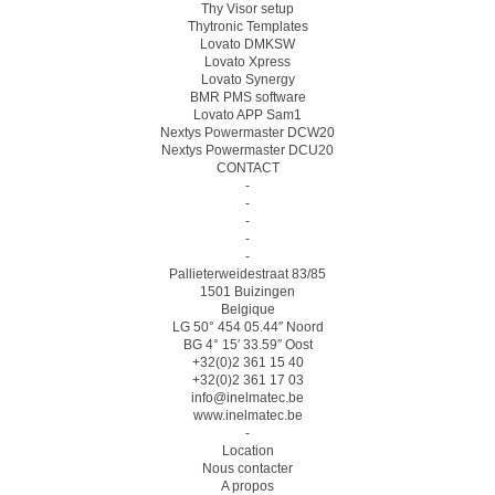
Thy Visor setup
Thytronic Templates
Lovato DMKSW
Lovato Xpress
Lovato Synergy
BMR PMS software
Lovato APP Sam1
Nextys Powermaster DCW20
Nextys Powermaster DCU20
CONTACT
-
-
-
-
-
Pallieterweidestraat 83/85
1501 Buizingen
Belgique
LG 50° 454 05.44″ Noord
BG 4° 15′ 33.59″ Oost
+32(0)2 361 15 40
+32(0)2 361 17 03
info@inelmatec.be
www.inelmatec.be
-
Location
Nous contacter
A propos