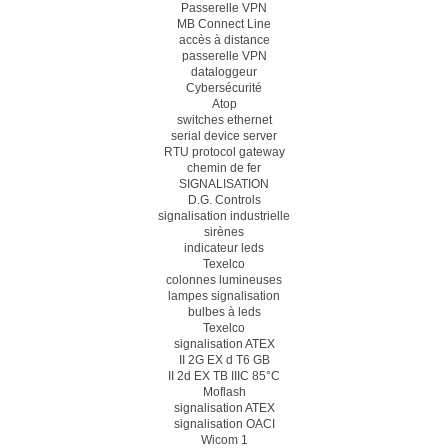
Passerelle VPN
MB Connect Line
accès à distance
passerelle VPN
dataloggeur
Cybersécurité
Atop
switches ethernet
serial device server
RTU protocol gateway
chemin de fer
SIGNALISATION
D.G. Controls
signalisation industrielle
sirènes
indicateur leds
Texelco
colonnes lumineuses
lampes signalisation
bulbes à leds
Texelco
signalisation ATEX
II 2G EX d T6 GB
II 2d EX TB IIIC 85°C
Moflash
signalisation ATEX
signalisation OACI
Wicom 1