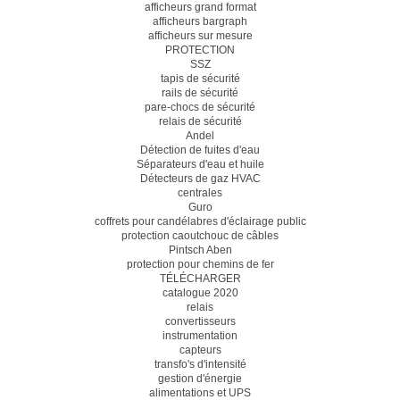
afficheurs grand format
afficheurs bargraph
afficheurs sur mesure
PROTECTION
SSZ
tapis de sécurité
rails de sécurité
pare-chocs de sécurité
relais de sécurité
Andel
Détection de fuites d'eau
Séparateurs d'eau et huile
Détecteurs de gaz HVAC
centrales
Guro
coffrets pour candélabres d'éclairage public
protection caoutchouc de câbles
Pintsch Aben
protection pour chemins de fer
TÉLÉCHARGER
catalogue 2020
relais
convertisseurs
instrumentation
capteurs
transfo's d'intensité
gestion d'énergie
alimentations et UPS