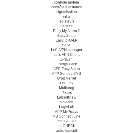
contrôle moteur
contrôle à distance
signalisation
infra
isolateurs
Seneca
Easy My Alarm 2
Easy Setup
Easy RTU-LP
SeAL
Let's VPN manager
Let's VPN Client
Z-NET4
Energy Pack
APP Easy Setup
APP Seneca SMS
Orbit Merret
OM Link
Multiprog
Pixsys
Labsoftview
Movicon
LogicLab
APP MyPixsys
MB Connect Line
mbDIALUP
mbCHECK
autre logiciel