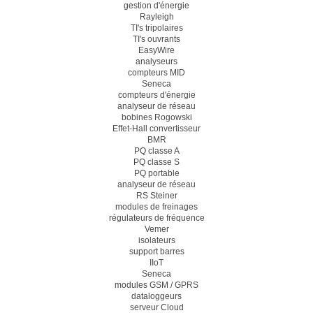
gestion d'énergie
Rayleigh
TI's tripolaires
TI's ouvrants
EasyWire
analyseurs
compteurs MID
Seneca
compteurs d'énergie
analyseur de réseau
bobines Rogowski
Effet-Hall convertisseur
BMR
PQ classe A
PQ classe S
PQ portable
analyseur de réseau
RS Steiner
modules de freinages
régulateurs de fréquence
Vemer
isolateurs
support barres
IIoT
Seneca
modules GSM / GPRS
dataloggeurs
serveur Cloud