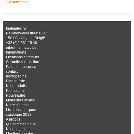
1-2 semaines
Inelmatec nv
Pallieterweidestraat 83/85
1501 Buizingen - België
+32 (0)2 361 15 40
info@inelmatec.be
Informations
Livraisons et retours
Garantie satisfaction
Paiement sécurisé
contact
hoofdpagina
Plan du site
Nos produits
Promotions
Nouveautés
Meilleures ventes
Notre sélection
Liste des marques
catalogue 2018
A propos
Qui sommes-nous
Nos magasins
Mentions légales