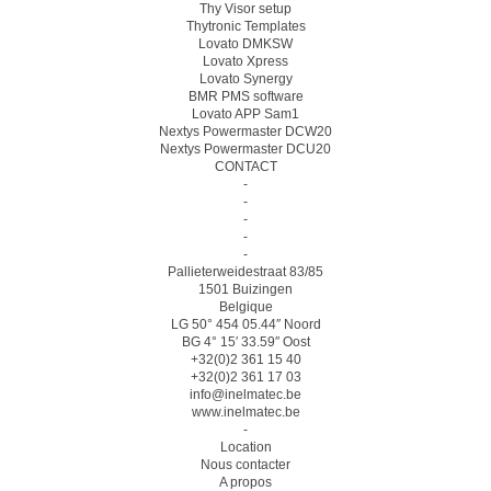
Thy Visor setup
Thytronic Templates
Lovato DMKSW
Lovato Xpress
Lovato Synergy
BMR PMS software
Lovato APP Sam1
Nextys Powermaster DCW20
Nextys Powermaster DCU20
CONTACT
-
-
-
-
-
Pallieterweidestraat 83/85
1501 Buizingen
Belgique
LG 50° 454 05.44″ Noord
BG 4° 15′ 33.59″ Oost
+32(0)2 361 15 40
+32(0)2 361 17 03
info@inelmatec.be
www.inelmatec.be
-
Location
Nous contacter
A propos