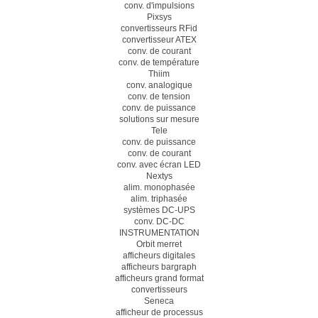
conv. d'impulsions
Pixsys
convertisseurs RFid
convertisseur ATEX
conv. de courant
conv. de température
Thiim
conv. analogique
conv. de tension
conv. de puissance
solutions sur mesure
Tele
conv. de puissance
conv. de courant
conv. avec écran LED
Nextys
alim. monophasée
alim. triphasée
systèmes DC-UPS
conv. DC-DC
INSTRUMENTATION
Orbit merret
afficheurs digitales
afficheurs bargraph
afficheurs grand format
convertisseurs
Seneca
afficheur de processus