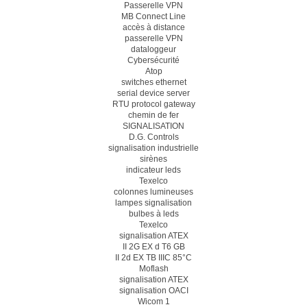
Passerelle VPN
MB Connect Line
accès à distance
passerelle VPN
dataloggeur
Cybersécurité
Atop
switches ethernet
serial device server
RTU protocol gateway
chemin de fer
SIGNALISATION
D.G. Controls
signalisation industrielle
sirènes
indicateur leds
Texelco
colonnes lumineuses
lampes signalisation
bulbes à leds
Texelco
signalisation ATEX
II 2G EX d T6 GB
II 2d EX TB IIIC 85°C
Moflash
signalisation ATEX
signalisation OACI
Wicom 1