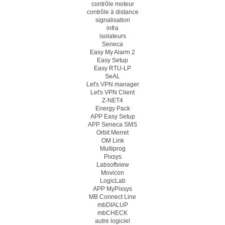
contrôle moteur
contrôle à distance
signalisation
infra
isolateurs
Seneca
Easy My Alarm 2
Easy Setup
Easy RTU-LP
SeAL
Let's VPN manager
Let's VPN Client
Z-NET4
Energy Pack
APP Easy Setup
APP Seneca SMS
Orbit Merret
OM Link
Multiprog
Pixsys
Labsoftview
Movicon
LogicLab
APP MyPixsys
MB Connect Line
mbDIALUP
mbCHECK
autre logiciel