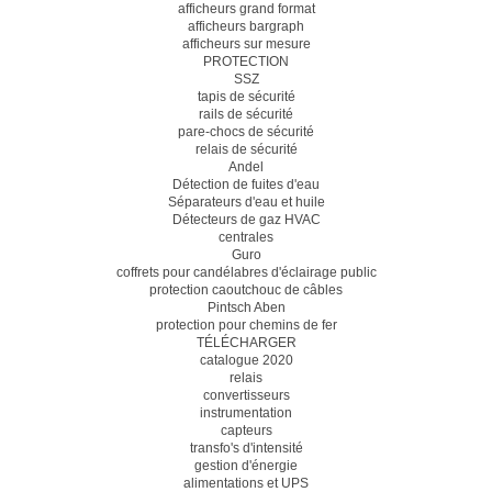
afficheurs grand format
afficheurs bargraph
afficheurs sur mesure
PROTECTION
SSZ
tapis de sécurité
rails de sécurité
pare-chocs de sécurité
relais de sécurité
Andel
Détection de fuites d'eau
Séparateurs d'eau et huile
Détecteurs de gaz HVAC
centrales
Guro
coffrets pour candélabres d'éclairage public
protection caoutchouc de câbles
Pintsch Aben
protection pour chemins de fer
TÉLÉCHARGER
catalogue 2020
relais
convertisseurs
instrumentation
capteurs
transfo's d'intensité
gestion d'énergie
alimentations et UPS