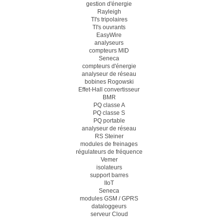
gestion d'énergie
Rayleigh
TI's tripolaires
TI's ouvrants
EasyWire
analyseurs
compteurs MID
Seneca
compteurs d'énergie
analyseur de réseau
bobines Rogowski
Effet-Hall convertisseur
BMR
PQ classe A
PQ classe S
PQ portable
analyseur de réseau
RS Steiner
modules de freinages
régulateurs de fréquence
Vemer
isolateurs
support barres
IIoT
Seneca
modules GSM / GPRS
dataloggeurs
serveur Cloud