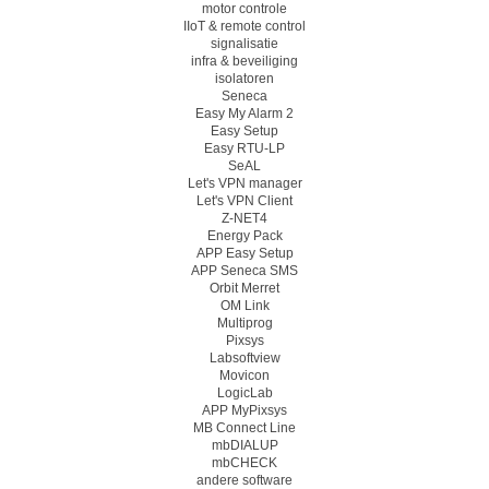
motor controle
IIoT & remote control
signalisatie
infra & beveiliging
isolatoren
Seneca
Easy My Alarm 2
Easy Setup
Easy RTU-LP
SeAL
Let's VPN manager
Let's VPN Client
Z-NET4
Energy Pack
APP Easy Setup
APP Seneca SMS
Orbit Merret
OM Link
Multiprog
Pixsys
Labsoftview
Movicon
LogicLab
APP MyPixsys
MB Connect Line
mbDIALUP
mbCHECK
andere software