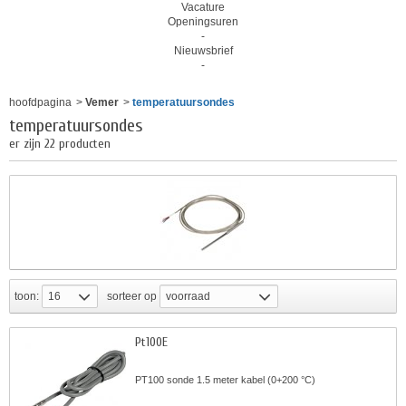
Vacature
Openingsuren
-
Nieuwsbrief
-
hoofdpagina
>
Vemer
>
temperatuursondes
temperatuursondes
er zijn 22 producten
toon:
16
sorteer op
voorraad
Pt100E
PT100 sonde 1.5 meter kabel (0+200 °C)