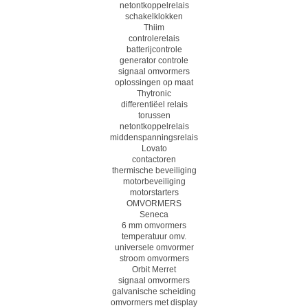
netontkoppelrelais
schakelklokken
Thiim
controlerelais
batterijcontrole
generator controle
signaal omvormers
oplossingen op maat
Thytronic
differentiëel relais
torussen
netontkoppelrelais
middenspanningsrelais
Lovato
contactoren
thermische beveiliging
motorbeveiliging
motorstarters
OMVORMERS
Seneca
6 mm omvormers
temperatuur omv.
universele omvormer
stroom omvormers
Orbit Merret
signaal omvormers
galvanische scheiding
omvormers met display