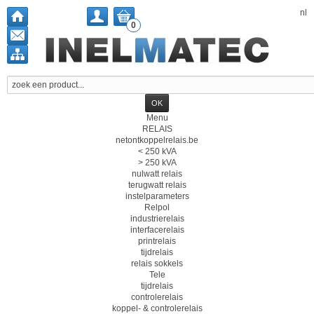
nl
0
Menu
RELAIS
netontkoppelrelais.be
< 250 kVA
> 250 kVA
nulwatt relais
terugwatt relais
instelparameters
Relpol
industrierelais
interfacerelais
printrelais
tijdrelais
relais sokkels
Tele
tijdrelais
controlerelais
koppel- & controlerelais