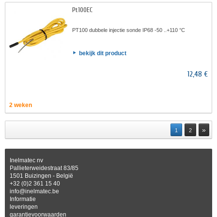
Pt100EC
PT100 dubbele injectie sonde IP68 -50 ..+110 °C
bekijk dit product
12,48 €
2 weken
»
1
2
Inelmatec nv
Pallieterweidestraat 83/85
1501 Buizingen - België
+32 (0)2 361 15 40
info@inelmatec.be
Informatie
leveringen
garantievoorwaarden