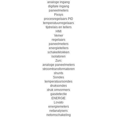
analoge ingang
digitale ingang
paneelmeters
Pixsys
procesregelaars PID
temperatuurregelaars
tijdrelais en tellers
HMI
Vemer
regelaars
paneelmeters
energietellers
schakelklokken
isolatoren
Zurc
analoge paneelmeters
stroomtransformatoren
shunts
Sondes
temperatuursondes
druksondes
druk omvormers
gasdetectie
ENERGIE
Lovato
energiemeters
netanalysers
netomschakeling