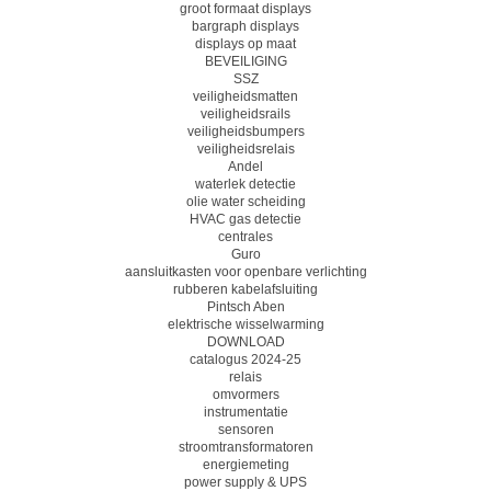
groot formaat displays
bargraph displays
displays op maat
BEVEILIGING
SSZ
veiligheidsmatten
veiligheidsrails
veiligheidsbumpers
veiligheidsrelais
Andel
waterlek detectie
olie water scheiding
HVAC gas detectie
centrales
Guro
aansluitkasten voor openbare verlichting
rubberen kabelafsluiting
Pintsch Aben
elektrische wisselwarming
DOWNLOAD
catalogus 2024-25
relais
omvormers
instrumentatie
sensoren
stroomtransformatoren
energiemeting
power supply & UPS