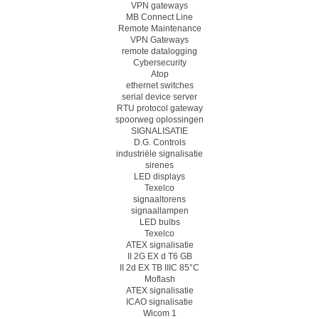
VPN gateways
MB Connect Line
Remote Maintenance
VPN Gateways
remote datalogging
Cybersecurity
Atop
ethernet switches
serial device server
RTU protocol gateway
spoorweg oplossingen
SIGNALISATIE
D.G. Controls
industriële signalisatie
sirenes
LED displays
Texelco
signaaltorens
signaallampen
LED bulbs
Texelco
ATEX signalisatie
II 2G EX d T6 GB
II 2d EX TB IIIC 85°C
Moflash
ATEX signalisatie
ICAO signalisatie
Wicom 1