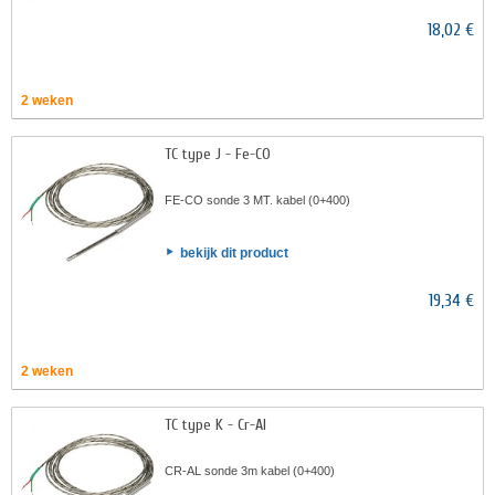
18,02 €
2 weken
TC type J - Fe-CO
FE-CO sonde 3 MT. kabel (0+400)
bekijk dit product
19,34 €
2 weken
TC type K - Cr-AI
CR-AL sonde 3m kabel (0+400)