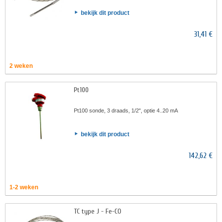
bekijk dit product
31,41 €
2 weken
Pt100
Pt100 sonde, 3 draads, 1/2", optie 4..20 mA
bekijk dit product
142,62 €
1-2 weken
TC type J - Fe-CO