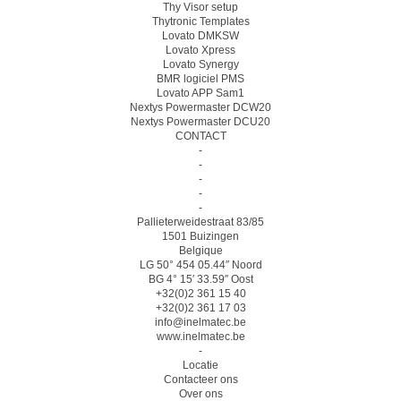
Thy Visor setup
Thytronic Templates
Lovato DMKSW
Lovato Xpress
Lovato Synergy
BMR logiciel PMS
Lovato APP Sam1
Nextys Powermaster DCW20
Nextys Powermaster DCU20
CONTACT
-
-
-
-
-
Pallieterweidestraat 83/85
1501 Buizingen
Belgique
LG 50° 454 05.44″ Noord
BG 4° 15′ 33.59″ Oost
+32(0)2 361 15 40
+32(0)2 361 17 03
info@inelmatec.be
www.inelmatec.be
-
Locatie
Contacteer ons
Over ons