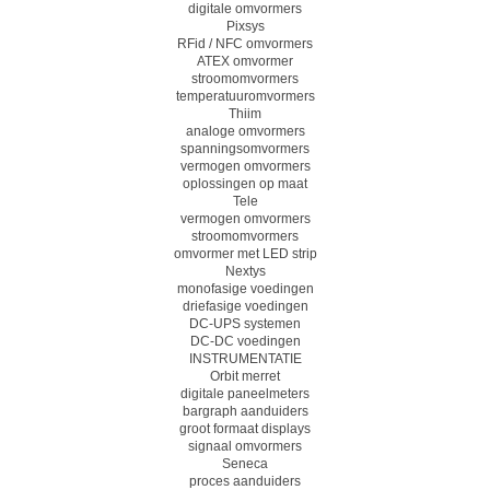
digitale omvormers
Pixsys
RFid / NFC omvormers
ATEX omvormer
stroomomvormers
temperatuuromvormers
Thiim
analoge omvormers
spanningsomvormers
vermogen omvormers
oplossingen op maat
Tele
vermogen omvormers
stroomomvormers
omvormer met LED strip
Nextys
monofasige voedingen
driefasige voedingen
DC-UPS systemen
DC-DC voedingen
INSTRUMENTATIE
Orbit merret
digitale paneelmeters
bargraph aanduiders
groot formaat displays
signaal omvormers
Seneca
proces aanduiders