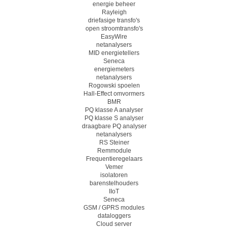
energie beheer
Rayleigh
driefasige transfo's
open stroomtransfo's
EasyWire
netanalysers
MID energietellers
Seneca
energiemeters
netanalysers
Rogowski spoelen
Hall-Effect omvormers
BMR
PQ klasse A analyser
PQ klasse S analyser
draagbare PQ analyser
netanalysers
RS Steiner
Remmodule
Frequentieregelaars
Vemer
isolatoren
barenstelhouders
IIoT
Seneca
GSM / GPRS modules
dataloggers
Cloud server