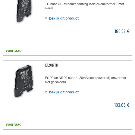
TC naar DC stroom/spanning isolator/omvormer - met
alarm
bekijk dit product
186,92 €
voorraad
K120RTD
Pt100 en Ni100 naar 4..20mA (loop powered) omvormer -
niet geisoleerd
bekijk dit product
103,85 €
voorraad