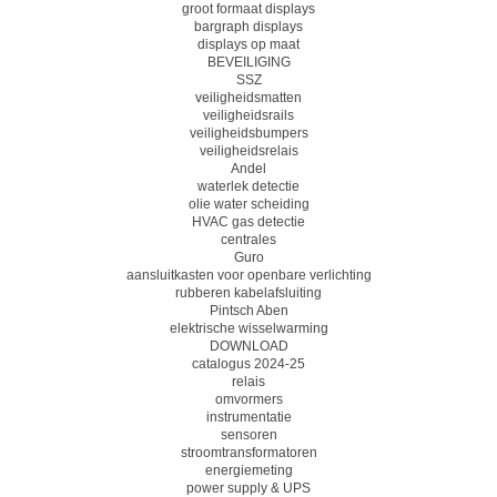
groot formaat displays
bargraph displays
displays op maat
BEVEILIGING
SSZ
veiligheidsmatten
veiligheidsrails
veiligheidsbumpers
veiligheidsrelais
Andel
waterlek detectie
olie water scheiding
HVAC gas detectie
centrales
Guro
aansluitkasten voor openbare verlichting
rubberen kabelafsluiting
Pintsch Aben
elektrische wisselwarming
DOWNLOAD
catalogus 2024-25
relais
omvormers
instrumentatie
sensoren
stroomtransformatoren
energiemeting
power supply & UPS