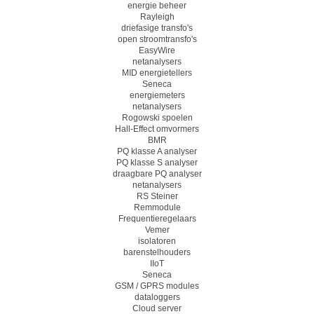
energie beheer
Rayleigh
driefasige transfo's
open stroomtransfo's
EasyWire
netanalysers
MID energietellers
Seneca
energiemeters
netanalysers
Rogowski spoelen
Hall-Effect omvormers
BMR
PQ klasse A analyser
PQ klasse S analyser
draagbare PQ analyser
netanalysers
RS Steiner
Remmodule
Frequentieregelaars
Vemer
isolatoren
barenstelhouders
IIoT
Seneca
GSM / GPRS modules
dataloggers
Cloud server