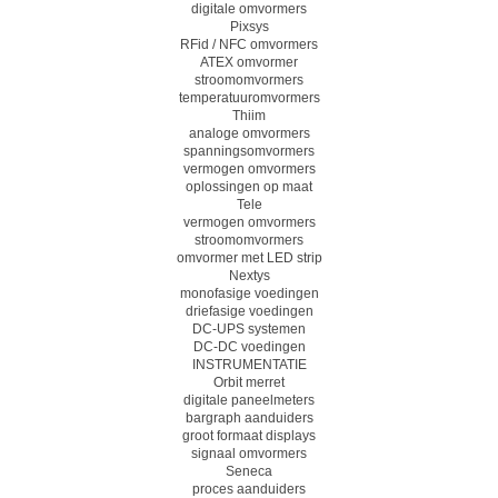
digitale omvormers
Pixsys
RFid / NFC omvormers
ATEX omvormer
stroomomvormers
temperatuuromvormers
Thiim
analoge omvormers
spanningsomvormers
vermogen omvormers
oplossingen op maat
Tele
vermogen omvormers
stroomomvormers
omvormer met LED strip
Nextys
monofasige voedingen
driefasige voedingen
DC-UPS systemen
DC-DC voedingen
INSTRUMENTATIE
Orbit merret
digitale paneelmeters
bargraph aanduiders
groot formaat displays
signaal omvormers
Seneca
proces aanduiders