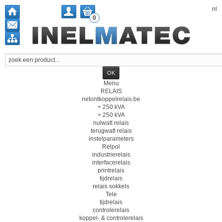
nl
0
Menu
RELAIS
netontkoppelrelais.be
< 250 kVA
> 250 kVA
nulwatt relais
terugwatt relais
instelparameters
Relpol
industrierelais
interfacerelais
printrelais
tijdrelais
relais sokkels
Tele
tijdrelais
controlerelais
koppel- & controlerelais