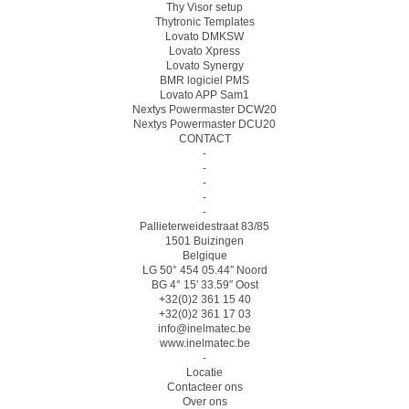
Thy Visor setup
Thytronic Templates
Lovato DMKSW
Lovato Xpress
Lovato Synergy
BMR logiciel PMS
Lovato APP Sam1
Nextys Powermaster DCW20
Nextys Powermaster DCU20
CONTACT
-
-
-
-
-
Pallieterweidestraat 83/85
1501 Buizingen
Belgique
LG 50° 454 05.44″ Noord
BG 4° 15′ 33.59″ Oost
+32(0)2 361 15 40
+32(0)2 361 17 03
info@inelmatec.be
www.inelmatec.be
-
Locatie
Contacteer ons
Over ons