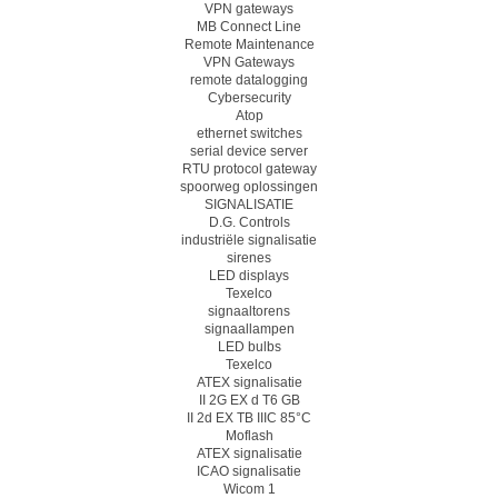
VPN gateways
MB Connect Line
Remote Maintenance
VPN Gateways
remote datalogging
Cybersecurity
Atop
ethernet switches
serial device server
RTU protocol gateway
spoorweg oplossingen
SIGNALISATIE
D.G. Controls
industriële signalisatie
sirenes
LED displays
Texelco
signaaltorens
signaallampen
LED bulbs
Texelco
ATEX signalisatie
II 2G EX d T6 GB
II 2d EX TB IIIC 85°C
Moflash
ATEX signalisatie
ICAO signalisatie
Wicom 1