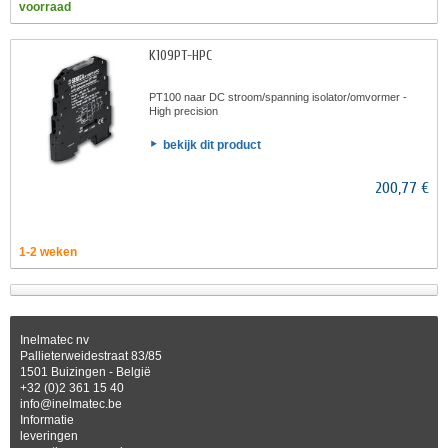
voorraad
K109PT-HPC
PT100 naar DC stroom/spanning isolator/omvormer -
High precision
bekijk dit product
200,77 €
1-2 weken
Inelmatec nv
Pallieterweidestraat 83/85
1501 Buizingen - België
+32 (0)2 361 15 40
info@inelmatec.be
Informatie
leveringen