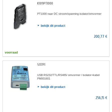
K109PT1000
PT1000 naar DC stroom/spanning isolator/omvormer
bekijk dit product
200,77 €
voorraad
S117P1
USB RS232/TTL/RS485/ omvormer / isolator+kabel
PM001601
bekijk dit product
256,15 €