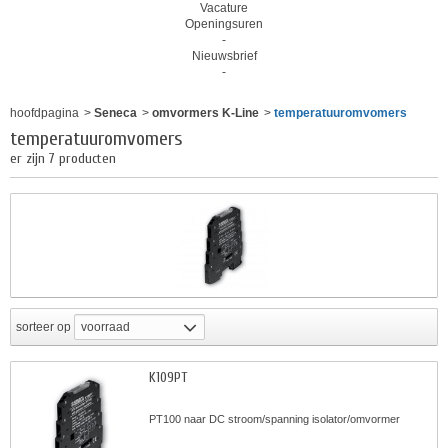
Vacature
Openingsuren
-
Nieuwsbrief
-
hoofdpagina
>
Seneca
>
omvormers K-Line
>
temperatuuromvomers
temperatuuromvomers
er zijn 7 producten
sorteer op
voorraad
K109PT
PT100 naar DC stroom/spanning isolator/omvormer