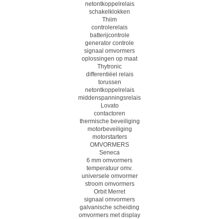
netontkoppelrelais
schakelklokken
Thiim
controlerelais
batterijcontrole
generator controle
signaal omvormers
oplossingen op maat
Thytronic
differentiëel relais
torussen
netontkoppelrelais
middenspanningsrelais
Lovato
contactoren
thermische beveiliging
motorbeveiliging
motorstarters
OMVORMERS
Seneca
6 mm omvormers
temperatuur omv.
universele omvormer
stroom omvormers
Orbit Merret
signaal omvormers
galvanische scheiding
omvormers met display