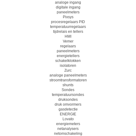
analoge ingang
digitale ingang
paneelmeters
Pixsys
procesregelaars PID
temperatuurregelaars
tijdrelais en tellers
HMI
Vemer
regelaars
paneelmeters
energietellers
schakelklokken
isolatoren
Zurc
analoge paneelmeters
stroomtransformatoren
shunts
Sondes
temperatuursondes
druksondes
druk omvormers
gasdetectie
ENERGIE
Lovato
energiemeters
netanalysers
netomschakeling