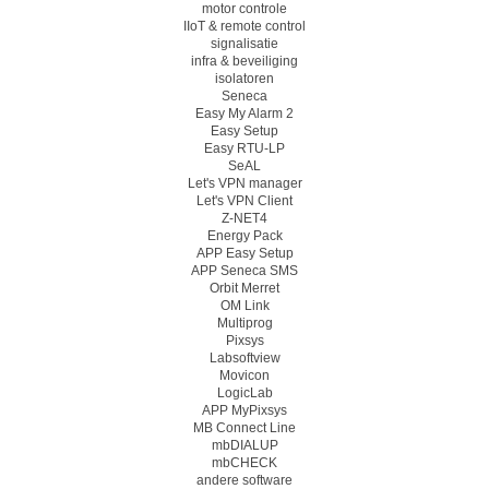
motor controle
IIoT & remote control
signalisatie
infra & beveiliging
isolatoren
Seneca
Easy My Alarm 2
Easy Setup
Easy RTU-LP
SeAL
Let's VPN manager
Let's VPN Client
Z-NET4
Energy Pack
APP Easy Setup
APP Seneca SMS
Orbit Merret
OM Link
Multiprog
Pixsys
Labsoftview
Movicon
LogicLab
APP MyPixsys
MB Connect Line
mbDIALUP
mbCHECK
andere software